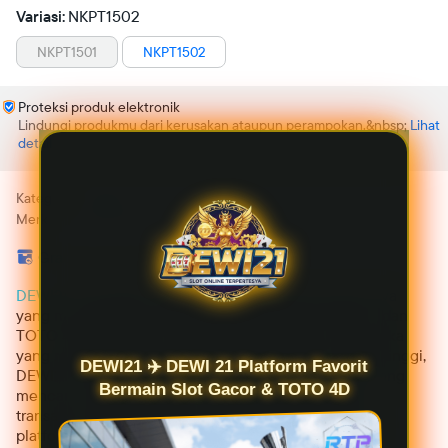
Variasi:
NKPT1502
NKPT1501
NKPT1502
Proteksi produk elektronik
Lindungi produkmu dari kerusakan ataupun perampokan.
Lihat
detail
Kategori
DEWI21
Merk
Slot Gacor
Gratis retur 15 hari (bersyarat)
DEWI21
merupakan platform hiburan daring terpercaya
yang menghadirkan pengalaman bermain slot gacor dan
TOTO 4D dalam satu wadah. Dikenal dengan antarmuka
yang ramah pengguna dan sistem keamanan tingkat tinggi,
DEWI21 ✈️ DEWI 21 Platform Favorit
DEWI21 menjadi destinasi favorit bagi para pemain yang
Bermain Slot Gacor & TOTO 4D
mencari variasi permainan lengkap. Dengan proses
transaksi yang cepat dan layanan pelanggan 24 jam,
platform ini berkomitmen memberikan kenyamanan