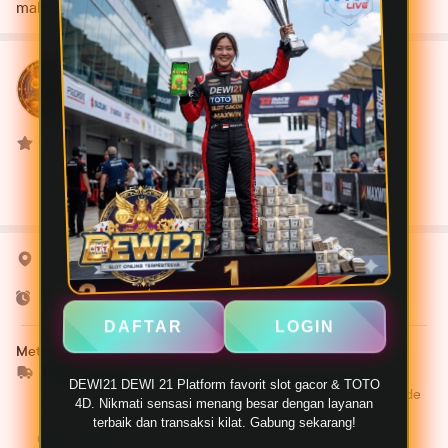
maksimal bagi komunitas pecintanya.
DEWI21
Rating seller:
85%
Ikuti
Lokasi toko
Buka
Selasa
•
08:00-18:00 WIB
DAFTAR
LOGIN
Metode pengiriman
Pengiriman kurir
DEWI21 DEWI 21 Platform favorit slot gacor & TOTO
Masukkan lokasi pengiriman supaya kamu bisa melihat metode
4D. Nikmati sensasi menang besar dengan layanan
yang tersedia dan estimasi biayanya.
terbaik dan transaksi kilat. Gabung sekarang!
Cari lokasi